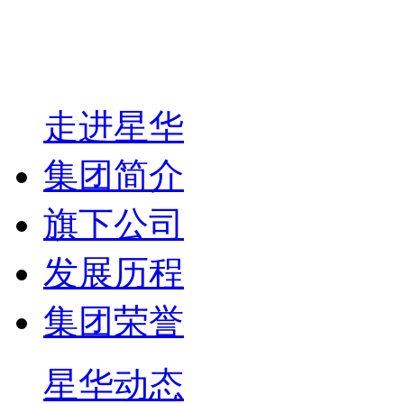
走进星华
集团简介
旗下公司
发展历程
集团荣誉
星华动态