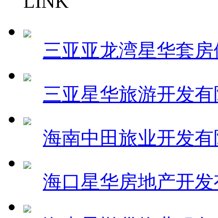
LINK
三亚亚龙湾星华套房
三亚星华旅游开发有
海南中田旅业开发有
海口星华房地产开发