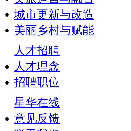
城市更新与改造
美丽乡村与赋能
人才招聘
人才理念
招聘职位
星华在线
意见反馈