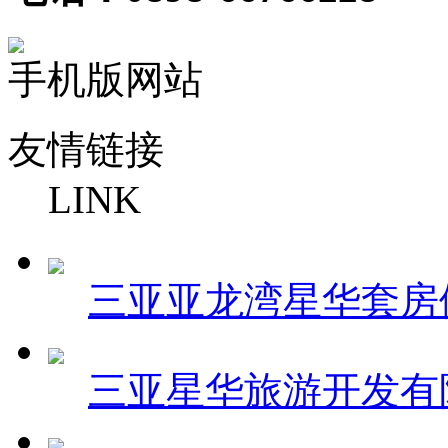
手机版网站
友情链接
LINK
三亚亚龙湾星华套房
三亚星华旅游开发有