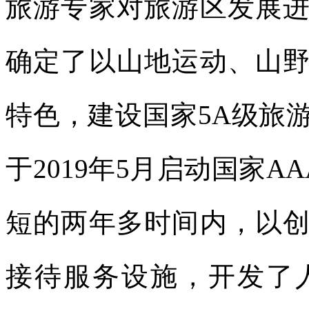
旅游专家对旅游区发展
确定了以山地运动、山
特色，建设国家5A级旅
于2019年5月启动国家
短的两年多时间内，以
接待服务设施，开发了