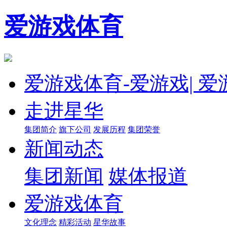
爱游戏体育
爱游戏体育-爱游戏| 
走进星华
集团简介
旗下公司
发展历程
集团荣誉
新闻动态
集团新闻
媒体报道
爱游戏体育
文化理念
精彩活动
星华故事