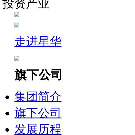
投资产业
走进星华
旗下公司
集团简介
旗下公司
发展历程