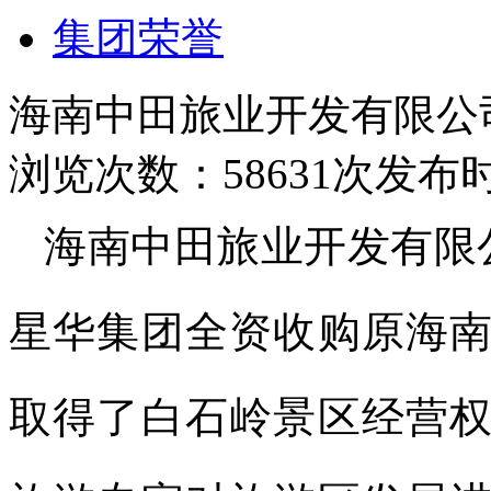
集团荣誉
海南中田旅业开发有限公
浏览次数：58631次
发布时间
海南中田旅业开发有限公司
星华集团全资收购原海
取得了白石岭景区经营